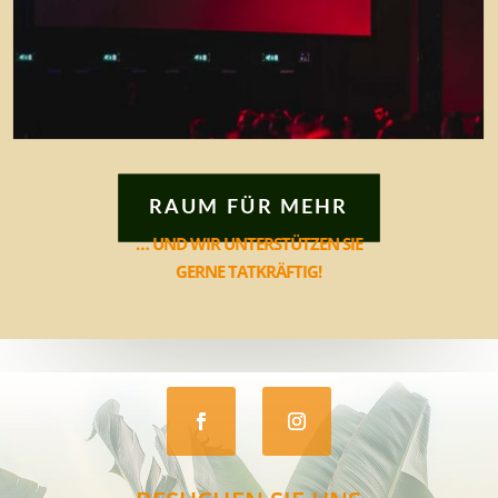
RAUM FÜR MEHR
… UND WIR UNTERSTÜTZEN SIE
GERNE TATKRÄFTIG!